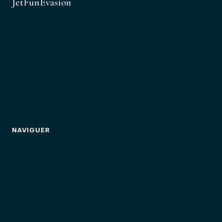
JetFunEvasion
Port de Saint-Aygulf, 2 Boulevard du Muy
83370 Saint-Aygulf, Var
06 66 48 87 84
Itinéraire Google Maps
Ouvert du 1er avril au 30 septembre
Moniteurs BPJEPS motonautisme
Yamaha · Sea-Doo · Kawasaki
NAVIGUER
Location
Randonnées
Activités
Tarifs
Bien choisir
FAQ