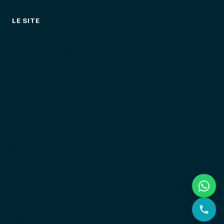
LE SITE
Tarifs
Événements & séminaires
La flotte
Le Port de Saint-Aygulf
L'équipement
Autour de Fréjus
Le jet ski pour qui
Quand partir
Bien choisir
Offrir du jet ski
Qui sommes-nous
Avis clients
Le journal de bord
Contact