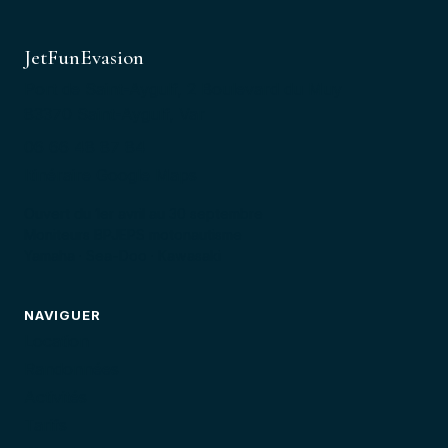
JetFunEvasion
Port de Saint-Aygulf, 2 Boulevard du Muy
83370 Saint-Aygulf, Var
06 66 48 87 84
Itinéraire Google Maps
Ouvert du 1er avril au 30 septembre
Moniteurs BPJEPS motonautisme
Yamaha · Sea-Doo · Kawasaki
NAVIGUER
Location
Randonnées
Activités
Tarifs