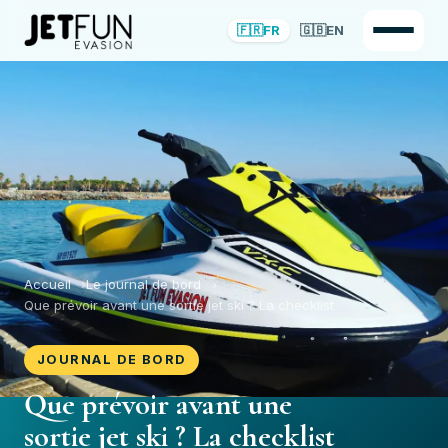
🇫🇷
FR
🇬🇧
EN
Accueil
Le journal de bord
Que prévoir avant une sortie jet ski ? La checklist
JOURNAL DE BORD
Que prévoir avant une
sortie jet ski ? La checklist