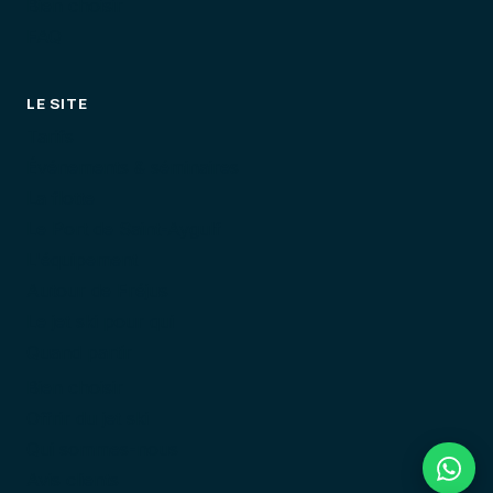
Bien choisir
FAQ
LE SITE
Tarifs
Événements & séminaires
La flotte
Le Port de Saint-Aygulf
L'équipement
Autour de Fréjus
Le jet ski pour qui
Quand partir
Bien choisir
Offrir du jet ski
Qui sommes-nous
Avis clients