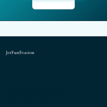
Voir les tarifs
JetFunEvasion
Port de Saint-Aygulf, 2 Boulevard du Muy
83370 Saint-Aygulf, Var
06 66 48 87 84
Itinéraire Google Maps
Ouvert du 1er avril au 30 septembre
Moniteurs BPJEPS motonautisme
Yamaha · Sea-Doo · Kawasaki