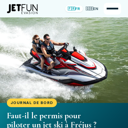
🇫🇷
FR
🇬🇧
EN
Accueil
Le journal de bord
Permis et jet ski
JOURNAL DE BORD
Faut-il le permis pour
piloter un jet ski à Fréjus ?