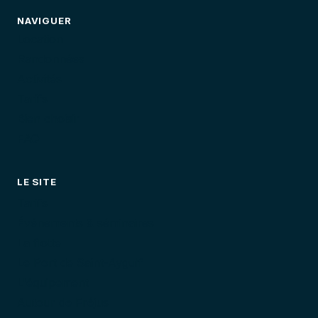
NAVIGUER
Location
Randonnées
Activités
Tarifs
Bien choisir
FAQ
LE SITE
Tarifs
Événements & séminaires
La flotte
Le Port de Saint-Aygulf
L'équipement
Autour de Fréjus