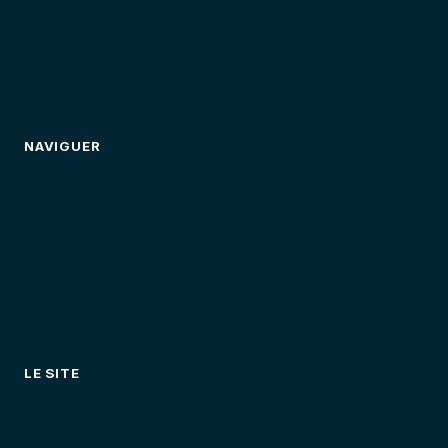
Itinéraire Google Maps
Ouvert du 1er avril au 30 septembre
Moniteurs BPJEPS motonautisme
Yamaha · Sea-Doo · Kawasaki
NAVIGUER
Location
Randonnées
Activités
Tarifs
Bien choisir
FAQ
LE SITE
Tarifs
Événements & séminaires