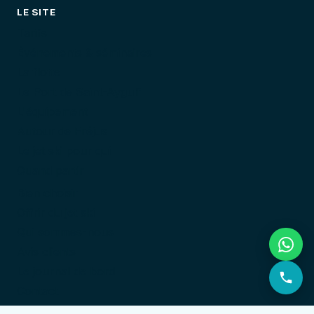
LE SITE
Tarifs
Événements & séminaires
La flotte
Le Port de Saint-Aygulf
L'équipement
Autour de Fréjus
Le jet ski pour qui
Quand partir
Bien choisir
Offrir du jet ski
Qui sommes-nous
Avis clients
Le journal de bord
Contact
Mentions légales