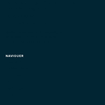
Port de Saint-Aygulf, 2 Boulevard du Muy
83370 Saint-Aygulf, Var
06 66 48 87 84
Itinéraire Google Maps
Ouvert du 1er avril au 30 septembre
Moniteurs BPJEPS motonautisme
Yamaha · Sea-Doo · Kawasaki
NAVIGUER
Location
Randonnées
Activités
Tarifs
Bien choisir
FAQ