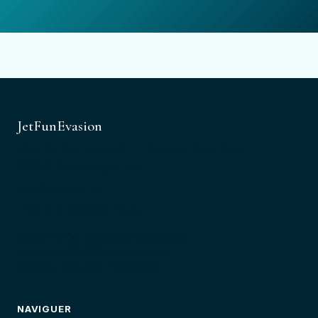
JetFunEvasion
Port de Saint-Aygulf, 2 Boulevard du Muy
83370 Saint-Aygulf, Var
06 66 48 87 84
Itinéraire Google Maps
Ouvert du 1er avril au 30 septembre
Moniteurs BPJEPS motonautisme
Yamaha · Sea-Doo · Kawasaki
NAVIGUER