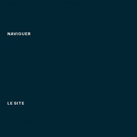
Ouvert du 1er avril au 30 septembre
Moniteurs BPJEPS motonautisme
Yamaha · Sea-Doo · Kawasaki
NAVIGUER
Location
Randonnées
Activités
Tarifs
Bien choisir
FAQ
LE SITE
Tarifs
Événements & séminaires
La flotte