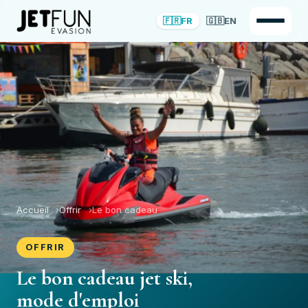
🇫🇷
FR
🇬🇧
EN
Accueil
Offrir
Le bon cadeau
OFFRIR
Le bon cadeau jet ski,
mode d'emploi