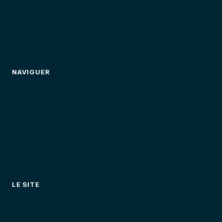
Itinéraire Google Maps
Ouvert du 1er avril au 30 septembre
Moniteurs BPJEPS motonautisme
Yamaha · Sea-Doo · Kawasaki
NAVIGUER
Location
Randonnées
Activités
Tarifs
Bien choisir
FAQ
LE SITE
Tarifs
Événements & séminaires