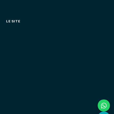
FAQ
LE SITE
Tarifs
Événements & séminaires
La flotte
Le Port de Saint-Aygulf
L'équipement
Autour de Fréjus
Le jet ski pour qui
Quand partir
Bien choisir
Offrir du jet ski
Qui sommes-nous
Avis clients