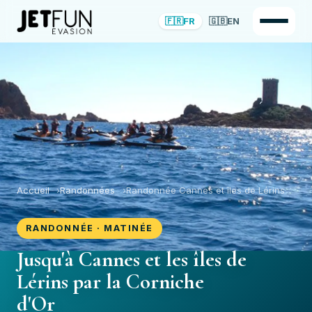
🇫🇷
FR
🇬🇧
EN
Accueil
Randonnées
Randonnée Cannes et îles de Lérins
RANDONNÉE · MATINÉE
Jusqu'à Cannes et les îles de
Lérins par la Corniche
d'Or