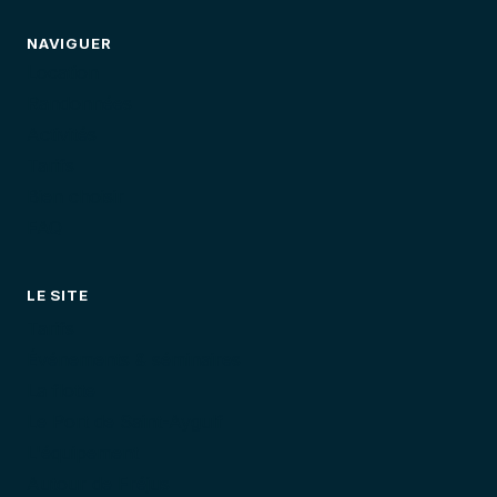
NAVIGUER
Location
Randonnées
Activités
Tarifs
Bien choisir
FAQ
LE SITE
Tarifs
Événements & séminaires
La flotte
Le Port de Saint-Aygulf
L'équipement
Autour de Fréjus