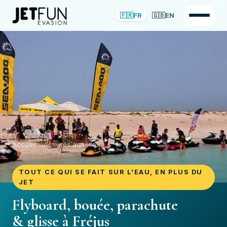
🇫🇷
FR
🇬🇧
EN
Accueil
Activités annexes
TOUT CE QUI SE FAIT SUR L'EAU, EN PLUS DU
JET
Flyboard, bouée, parachute
& glisse à Fréjus