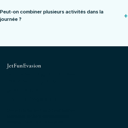
Peut-on combiner plusieurs activités dans la
journée ?
JetFunEvasion
Port de Saint-Aygulf, 2 Boulevard du Muy
83370 Saint-Aygulf, Var
06 66 48 87 84
Itinéraire Google Maps
Ouvert du 1er avril au 30 septembre
Moniteurs BPJEPS motonautisme
Yamaha · Sea-Doo · Kawasaki