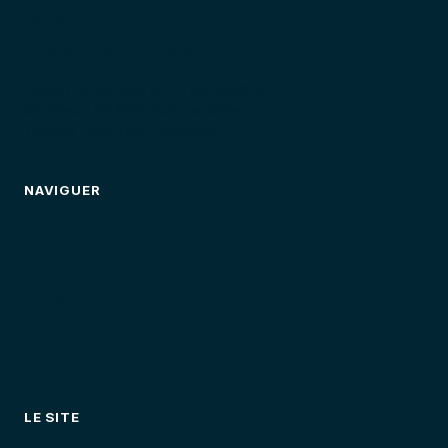
06 66 48 87 84
Itinéraire Google Maps
Ouvert du 1er avril au 30 septembre
Moniteurs BPJEPS motonautisme
Yamaha · Sea-Doo · Kawasaki
NAVIGUER
Location
Randonnées
Activités
Tarifs
Bien choisir
FAQ
LE SITE
Tarifs