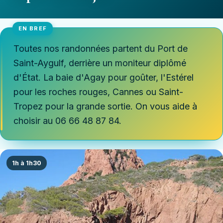
Toutes nos randonnées partent du
Port de
Saint-Aygulf
, derrière un moniteur diplômé
d'État. La baie d'Agay pour goûter, l'Estérel
pour les roches rouges, Cannes ou Saint-
Tropez pour la grande sortie. On vous aide à
choisir au 06 66 48 87 84.
1h à 1h30