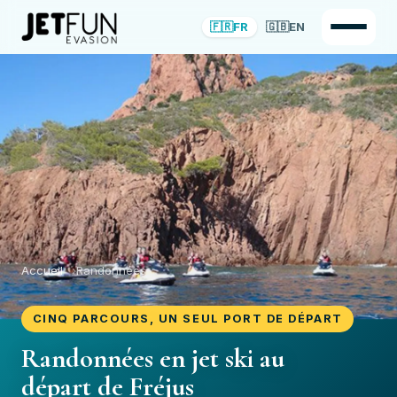
🇫🇷
FR
🇬🇧
EN
Accueil
Randonnées
CINQ PARCOURS, UN SEUL PORT DE DÉPART
Randonnées en jet ski au
départ de Fréjus