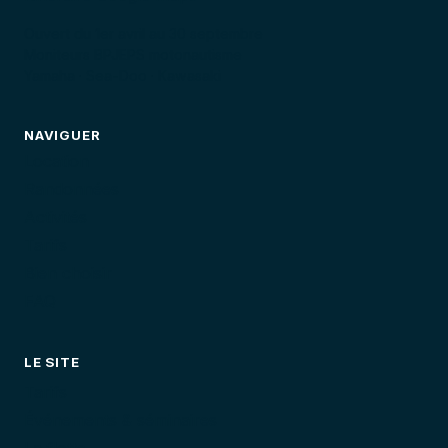
Ouvert du 1er avril au 30 septembre
Moniteurs BPJEPS motonautisme
Yamaha · Sea-Doo · Kawasaki
NAVIGUER
Location
Randonnées
Activités
Tarifs
Bien choisir
FAQ
LE SITE
Tarifs
Événements & séminaires
La flotte