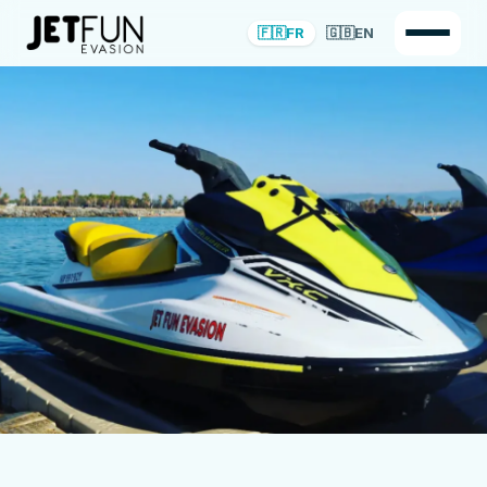
🇫🇷
FR
🇬🇧
EN