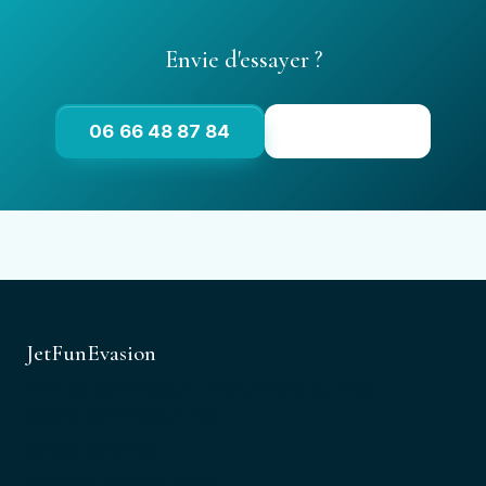
Envie d'essayer ?
06 66 48 87 84
dès 16 ans
JetFunEvasion
Port de Saint-Aygulf, 2 Boulevard du Muy
83370 Saint-Aygulf, Var
06 66 48 87 84
Itinéraire Google Maps