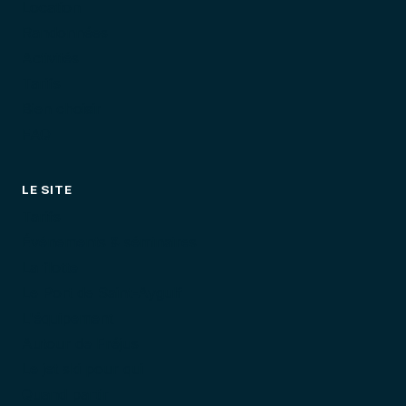
Location
Randonnées
Activités
Tarifs
Bien choisir
FAQ
LE SITE
Tarifs
Événements & séminaires
La flotte
Le Port de Saint-Aygulf
L'équipement
Autour de Fréjus
Le jet ski pour qui
Quand partir