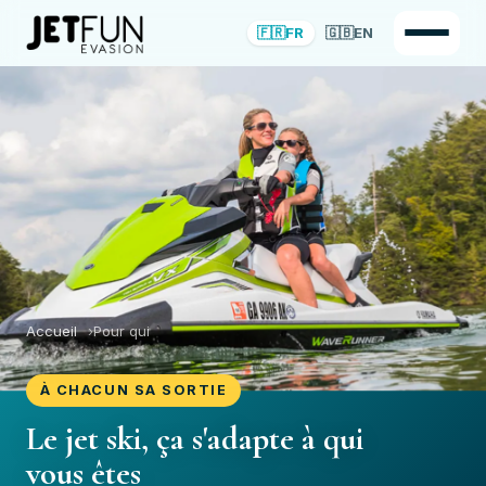
🇫🇷
FR
🇬🇧
EN
Accueil
Pour qui
À CHACUN SA SORTIE
Le jet ski, ça s'adapte à qui
vous êtes