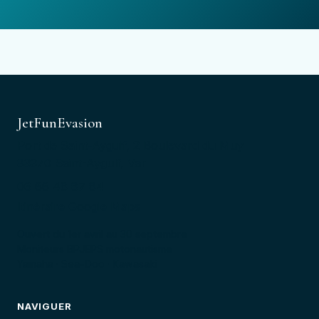
JetFunEvasion
Port de Saint-Aygulf, 2 Boulevard du Muy
83370 Saint-Aygulf, Var
06 66 48 87 84
Itinéraire Google Maps
Ouvert du 1er avril au 30 septembre
Moniteurs BPJEPS motonautisme
Yamaha · Sea-Doo · Kawasaki
NAVIGUER