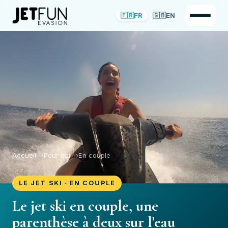
🇫🇷
FR
🇬🇧
EN
Accueil
Pour qui
En couple
LE JET SKI · EN COUPLE
Le jet ski en couple, une
parenthèse à deux sur l'eau