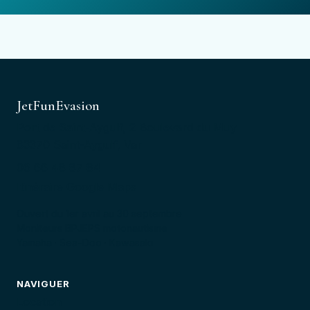
JetFunEvasion
Port de Saint-Aygulf, 2 Boulevard du Muy
83370 Saint-Aygulf, Var
06 66 48 87 84
Itinéraire Google Maps
Ouvert du 1er avril au 30 septembre
Moniteurs BPJEPS motonautisme
Yamaha · Sea-Doo · Kawasaki
NAVIGUER
Location