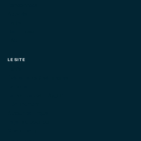
Randonnées
Activités
Tarifs
Bien choisir
FAQ
LE SITE
Tarifs
Événements & séminaires
La flotte
Le Port de Saint-Aygulf
L'équipement
Autour de Fréjus
Le jet ski pour qui
Quand partir
Bien choisir