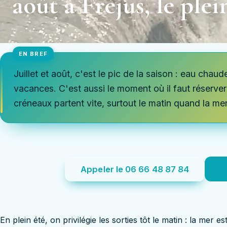
août à Fréjus, le plei
Juillet et août, c'est le pic de la saison : eau chaud
vacances. C'est aussi le moment où il faut réserver 
créneaux partent vite, surtout le matin quand la mer 
Appeler le 06 66 48 87 84
V
En plein été, on privilégie les sorties tôt le matin : la mer es