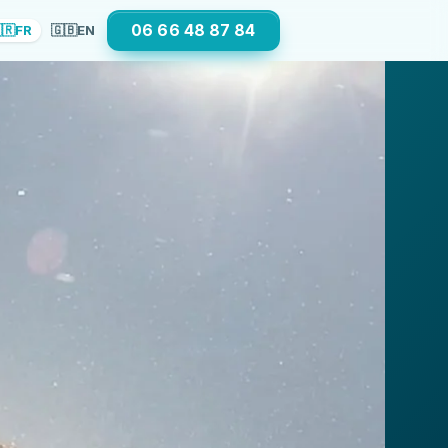
06 66 48 87 84
🇷
FR
🇬🇧
EN