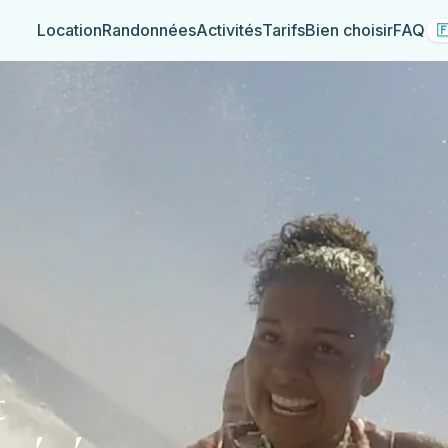
Location
Randonnées
Activités
Tarifs
Bien choisir
FAQ

t