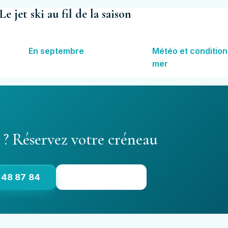
Le jet ski au fil de la saison
En septembre
Météo et condition
mer
e ? Réservez votre créneau
 48 87 84
Voir les tarifs