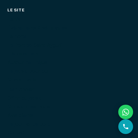
LE SITE
Tarifs
Événements & séminaires
La flotte
Le Port de Saint-Aygulf
L'équipement
Autour de Fréjus
Le jet ski pour qui
Quand partir
Bien choisir
Offrir du jet ski
Qui sommes-nous
Avis clients
Le journal de bord
Contact