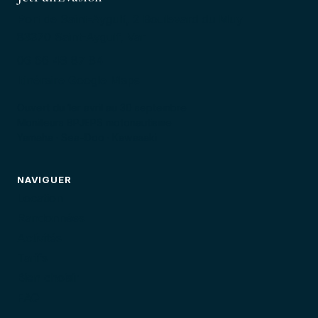
Port de Saint-Aygulf, 2 Boulevard du Muy
83370 Saint-Aygulf, Var
06 66 48 87 84
Itinéraire Google Maps
Ouvert du 1er avril au 30 septembre
Moniteurs BPJEPS motonautisme
Yamaha · Sea-Doo · Kawasaki
NAVIGUER
Location
Randonnées
Activités
Tarifs
Bien choisir
FAQ