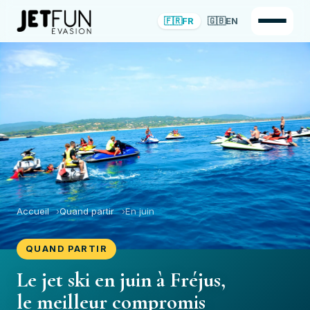
🇫🇷
FR
🇬🇧
EN
Accueil
Quand partir
En juin
QUAND PARTIR
Le jet ski en juin à Fréjus,
le meilleur compromis